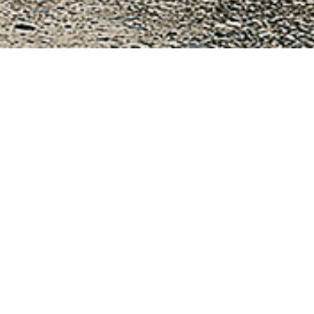
фессионалов,
их лет помогает
скую
стые формы и