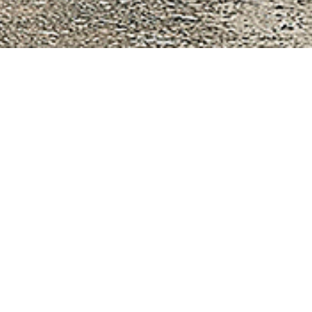
Мы сплоченная команда про
которая на протяжении мног
создавать новую и классиче
архитектуру, сложные и про
конструкции.